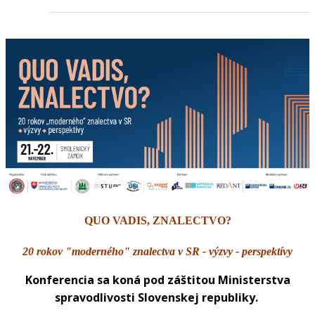
QUO VADIS, ZNALECTVO?
20 rokov "moderného" znalectva v SR - výzvy - perspektívy
Konferencia sa koná pod záštitou Ministerstva
spravodlivosti Slovenskej republiky.