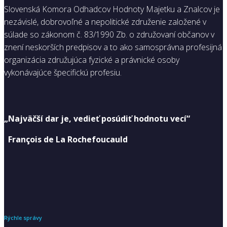
Slovenská Komora Odhadcov Hodnoty Majetku a Znalcov je
nezávislé, dobrovoľné a nepolitické združenie založené v
súlade so zákonom č. 83/1990 Zb. o združovaní občanov v
znení neskorších predpisov a to ako samosprávna profesijná
organizácia združujúca fyzické a právnické osoby
vykonávajúce špecifickú profesiu.
„Najväčší dar je, vedieť posúdiť hodnotu vecí“
François de La Rochefoucauld
Rýchle správy