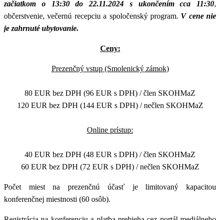
začiatkom o 13:30 do 22.11.2024 s ukončením cca 11:30
,
občerstvenie, večernú recepciu a spoločenský program.
V cene nie
je zahrnuté ubytovanie.
Ceny:
Prezenčný vstup (Smolenický zámok)
80 EUR bez DPH (96 EUR s DPH) / člen SKOHMaZ
120 EUR bez DPH (144 EUR s DPH) / nečlen SKOHMaZ
Online prístup:
40 EUR bez DPH (48 EUR s DPH) / člen SKOHMaZ
60 EUR bez DPH (72 EUR s DPH) / nečlen SKOHMaZ
Počet miest na prezenčnú účasť je limitovaný kapacitou
konferenčnej miestnosti (60 osôb).
Registrácia na konferenciu a platba prebieha cez portál mediálneho