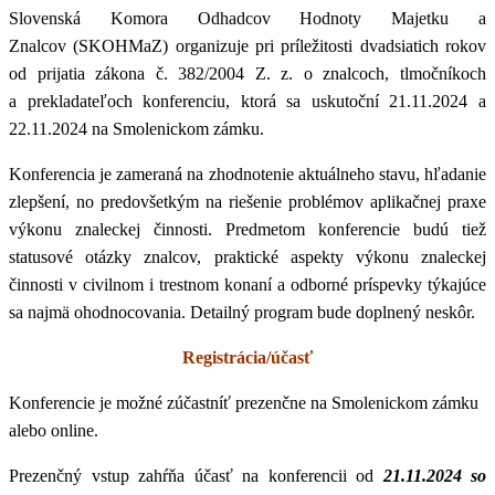
Slovenská Komora Odhadcov Hodnoty Majetku a
Znalcov (SKOHMaZ) organizuje pri príležitosti dvadsiatich rokov
od prijatia zákona č. 382/2004 Z. z. o znalcoch, tlmočníkoch
a prekladateľoch konferenciu, ktorá sa uskutoční 21.11.2024 a
22.11.2024 na Smolenickom zámku.
Konferencia je zameraná na zhodnotenie aktuálneho stavu, hľadanie
zlepšení, no predovšetkým na riešenie problémov aplikačnej praxe
výkonu znaleckej činnosti. Predmetom konferencie budú tiež
statusové otázky znalcov, praktické aspekty výkonu znaleckej
činnosti v civilnom i trestnom konaní a odborné príspevky týkajúce
sa najmä ohodnocovania. Detailný program bude doplnený neskôr.
Registrácia/účasť
Konferencie je možné zúčastníť prezenčne na Smolenickom zámku
alebo online.
Prezenčný vstup zahŕňa účasť na konferencii od
21.11.2024 so