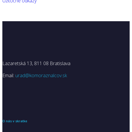
Užitočné odkazy
Lazaretská 13, 811 08 Bratislava
Email:
urad@komoraznalcov.sk
O nás v skratke