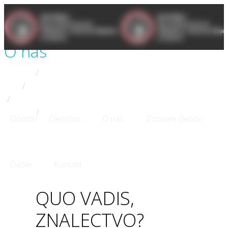
Dashboard
Prihlásenie
O nás
Domov
O
/
nás
Ciele
/
Oznamy
/
komory
/
Domov
Členstvo
O nás
Zoznam členov
QUO VADIS,
ZNALECTVO?
Ďalšie
Kontakt
QUO VADIS,
ZNALECTVO?