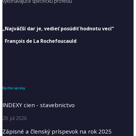
vykonávajúce špecifickú profesiu.
„Najväčší dar je, vedieť posúdiť hodnotu vecí“
François de La Rochefoucauld
Rýchle správy
INDEXY cien - stavebnictvo
28. júl 2026
Zápisné a členský príspevok na rok 2025