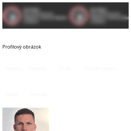
Dashboard
Prihlásenie
Profilový obrázok
Domov
Členstvo
O nás
Zoznam členov
Ďalšie
Kontakt