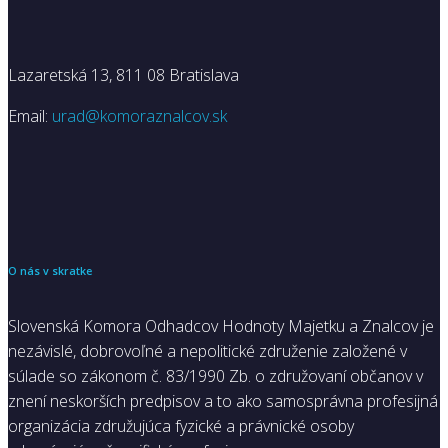
Lazaretská 13, 811 08 Bratislava
Email:
urad@komoraznalcov.sk
O nás v skratke
Slovenská Komora Odhadcov Hodnoty Majetku a Znalcov je
nezávislé, dobrovoľné a nepolitické združenie založené v
súlade so zákonom č. 83/1990 Zb. o združovaní občanov v
znení neskorších predpisov a to ako samosprávna profesijná
organizácia združujúca fyzické a právnické osoby