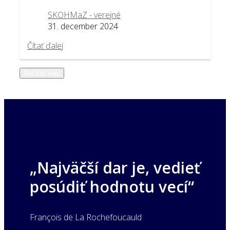
SKOHMaZ - verejné
31. december 2024
Čítať ďalej
Načítať viac
„Najväčší dar je, vedieť
posúdiť hodnotu vecí“
François de La Rochefoucauld