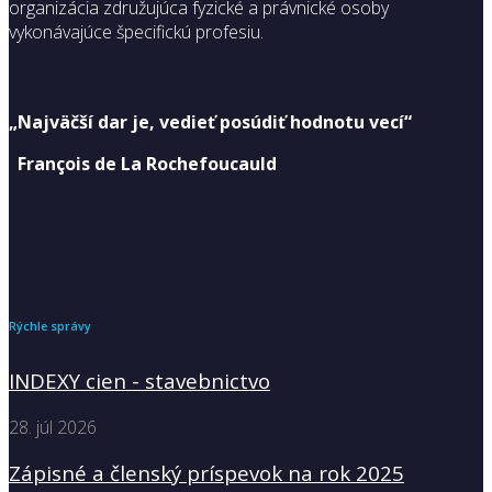
organizácia združujúca fyzické a právnické osoby
vykonávajúce špecifickú profesiu.
„Najväčší dar je, vedieť posúdiť hodnotu vecí“
François de La Rochefoucauld
Rýchle správy
INDEXY cien - stavebnictvo
28. júl 2026
Zápisné a členský príspevok na rok 2025