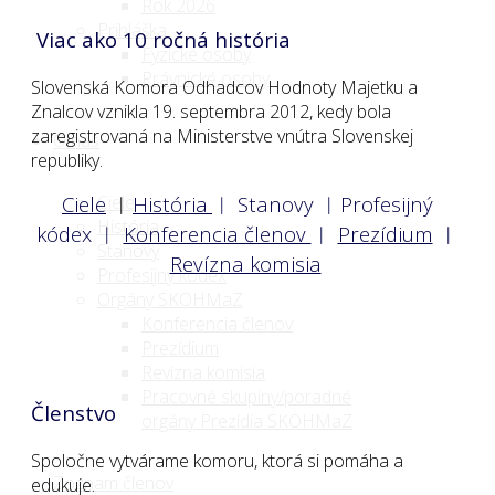
Rok 2026
Prihláška
Viac ako 10 ročná história
Fyzické osoby
Právnické osoby
Slovenská Komora Odhadcov Hodnoty Majetku a
Znalcov vznikla 19. septembra 2012, kedy bola
zaregistrovaná na Ministerstve vnútra Slovenskej
O nás
republiky.
Ciele
︱
História
︱
Stanovy
︱
Profesijný
Ciele
História
kódex
︱
Konferencia členov
︱
Prezídium
︱
Stanovy
Revízna komisia
Profesijný kódex
Orgány SKOHMaZ
Konferencia členov
Prezídium
Revízna komisia
Pracovné skupiny/poradné
Členstvo
orgány Prezídia SKOHMaZ
Spoločne vytvárame komoru, ktorá si pomáha a
Zoznam členov
edukuje.