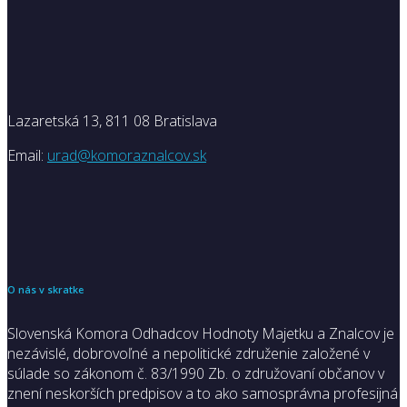
Lazaretská 13, 811 08 Bratislava
Email:
urad@komoraznalcov.sk
O nás v skratke
Slovenská Komora Odhadcov Hodnoty Majetku a Znalcov je
nezávislé, dobrovoľné a nepolitické združenie založené v
súlade so zákonom č. 83/1990 Zb. o združovaní občanov v
znení neskorších predpisov a to ako samosprávna profesijná