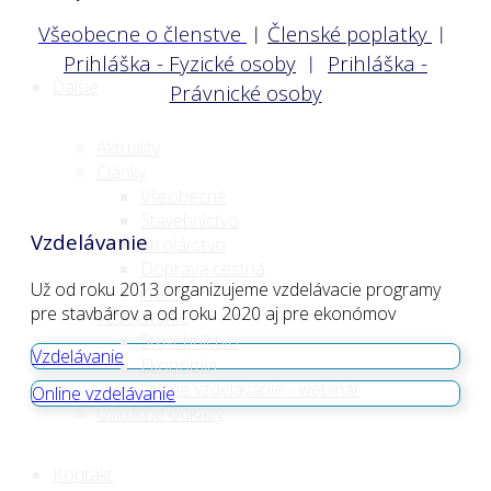
Všeobecne o členstve
︱
Členské poplatky
︱
Prihláška - Fyzické osoby
︱
Prihláška -
Ďalšie
Právnické osoby
Aktuality
Články
Všeobecné
Stavebníctvo
Vzdelávanie
Strojárstvo
Doprava cestná
Už od roku 2013 organizujeme vzdelávacie programy
iné ...
pre stavbárov a od roku 2020 aj pre ekonómov
Vzdelávanie
Stavebníctvo
Vzdelávanie
Ekonómia
Online vzdelávanie - webinár
Online vzdelávanie
Užitočné odkazy
Kontakt