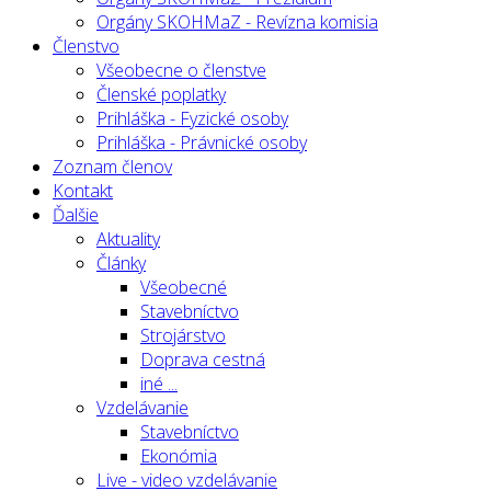
Orgány SKOHMaZ - Revízna komisia
Členstvo
Všeobecne o členstve
Členské poplatky
Prihláška - Fyzické osoby
Prihláška - Právnické osoby
Zoznam členov
Kontakt
Ďalšie
Aktuality
Články
Všeobecné
Stavebníctvo
Strojárstvo
Doprava cestná
iné ...
Vzdelávanie
Stavebníctvo
Ekonómia
Live - video vzdelávanie