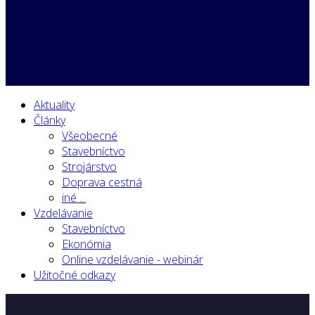
Aktuality
Články
Všeobecné
Stavebníctvo
Strojárstvo
Doprava cestná
iné ...
Vzdelávanie
Stavebníctvo
Ekonómia
Online vzdelávanie - webinár
Užitočné odkazy