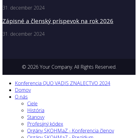
31. december 2024
Zápisné a členský príspevok na rok 2026
31. december 2024
© 2026 Your Company. All Rights Reserved.
Konferencia QUO VADIS ZNALECTVO 2024
Domov
O nás
Ciele
História
Stanovy
Profesijný kódex
Orgány SKOHMaZ - Konferencia členov
Orgány SKOHMaZ - Prezídium