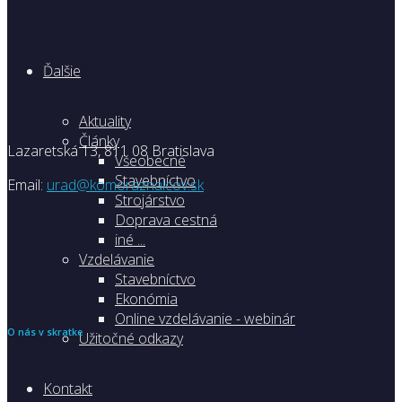
Ďalšie
Aktuality
Články
Lazaretská 13, 811 08 Bratislava
Všeobecné
Stavebníctvo
Email:
urad@komoraznalcov.sk
Strojárstvo
Doprava cestná
iné ...
Vzdelávanie
Stavebníctvo
Ekonómia
Online vzdelávanie - webinár
O nás v skratke
Užitočné odkazy
Kontakt