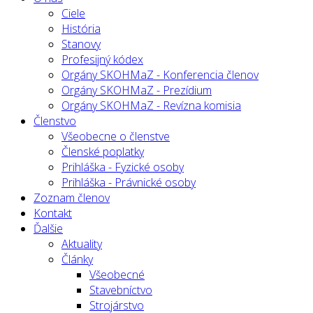
Ciele
História
Stanovy
Profesijný kódex
Orgány SKOHMaZ - Konferencia členov
Orgány SKOHMaZ - Prezídium
Orgány SKOHMaZ - Revízna komisia
Členstvo
Všeobecne o členstve
Členské poplatky
Prihláška - Fyzické osoby
Prihláška - Právnické osoby
Zoznam členov
Kontakt
Ďalšie
Aktuality
Články
Všeobecné
Stavebníctvo
Strojárstvo