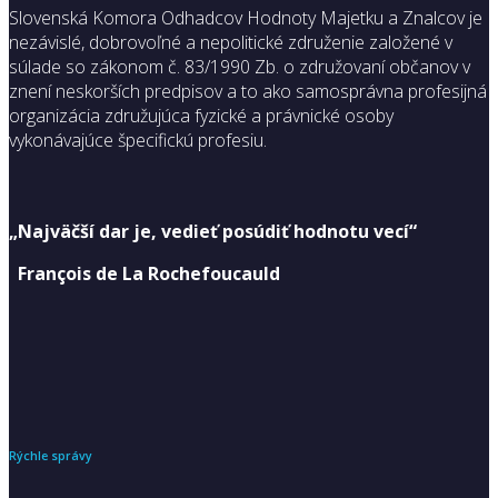
Slovenská Komora Odhadcov Hodnoty Majetku a Znalcov je
nezávislé, dobrovoľné a nepolitické združenie založené v
súlade so zákonom č. 83/1990 Zb. o združovaní občanov v
znení neskorších predpisov a to ako samosprávna profesijná
organizácia združujúca fyzické a právnické osoby
vykonávajúce špecifickú profesiu.
„Najväčší dar je, vedieť posúdiť hodnotu vecí“
François de La Rochefoucauld
Rýchle správy