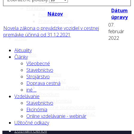
Rok 2026
Prihláška
Dátum
Názov
Fyzické osoby
úpravy
Právnické osoby
07.
Novela zákona o prevádzke vozidiel v cestnej
február
premávke účinná od 31.12.2021
2022
O nás
Aktuality
Ciele
Články
História
Všeobecné
Stanovy
Stavebníctvo
Profesijný kódex
Strojárstvo
Orgány SKOHMaZ
Doprava cestná
Konferencia členov
iné ...
Prezídium
Vzdelávanie
Revízna komisia
Stavebníctvo
Pracovné skupiny/poradné
Ekonómia
orgány Prezídia SKOHMaZ
Online vzdelávanie - webinár
Užitočné odkazy
Zoznam členov