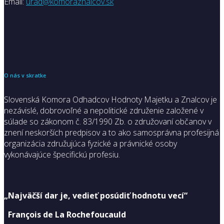
Email:
urad@komoraznalcov.sk
O nás v skratke
Slovenská Komora Odhadcov Hodnoty Majetku a Znalcov je
nezávislé, dobrovoľné a nepolitické združenie založené v
súlade so zákonom č. 83/1990 Zb. o združovaní občanov v
znení neskorších predpisov a to ako samosprávna profesijná
organizácia združujúca fyzické a právnické osoby
vykonávajúce špecifickú profesiu.
„Najväčší dar je, vedieť posúdiť hodnotu vecí“
François de La Rochefoucauld