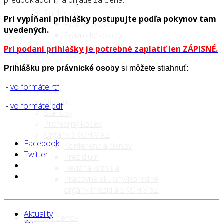
Rok 2026
Prihláška
Pri vypĺňaní prihlášky postupujte podľa pokynov tam
Fyzické osoby
uvedených.
Právnické osoby
Pri podaní prihlášky je potrebné zaplatiť len ZÁPISNÉ.
O nás
Prihlášku pre právnické
osoby
si môžete stiahnuť:
-
vo formáte rtf
Ciele
História
-
vo formáte pdf
Stanovy
Profesijný kódex
Orgány SKOHMaZ
Facebook
Konferencia členov
Twitter
Prezídium
Revízna komisia
Pracovné skupiny/poradné
orgány Prezídia SKOHMaZ
Aktuality
Zoznam členov