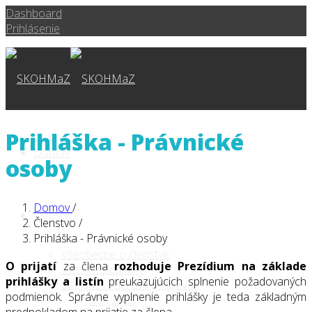
Dashboard
Prihlásenie
Prihláška - Právnické
Domov
osoby
Domov
/
Členstvo
Členstvo
/
Prihláška - Právnické osoby
Všeobecne o členstve
O prijatí
za člena
rozhoduje Prezídium
na základe
Členské poplatky
prihlášky a listín
preukazujúcich splnenie požadovaných
Zápisné a členský príspevok
podmienok. Správne vyplnenie prihlášky je teda základným
Rok 2025
predpokladom na prijatie za člena.