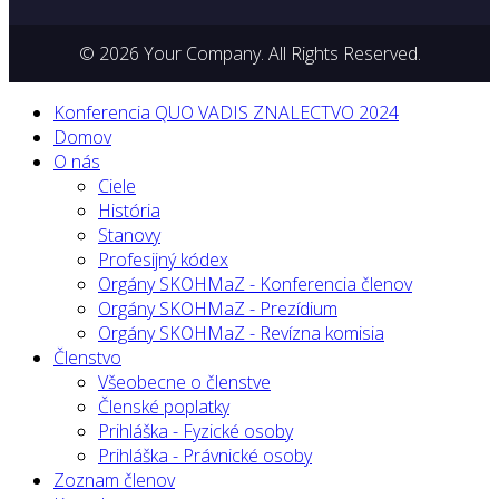
© 2026 Your Company. All Rights Reserved.
Konferencia QUO VADIS ZNALECTVO 2024
Domov
O nás
Ciele
História
Stanovy
Profesijný kódex
Orgány SKOHMaZ - Konferencia členov
Orgány SKOHMaZ - Prezídium
Orgány SKOHMaZ - Revízna komisia
Členstvo
Všeobecne o členstve
Členské poplatky
Prihláška - Fyzické osoby
Prihláška - Právnické osoby
Zoznam členov