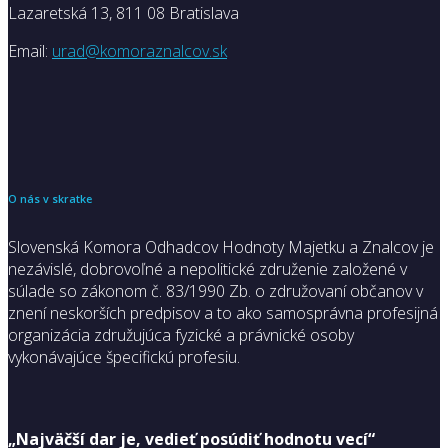
Lazaretská 13, 811 08 Bratislava
Email:
urad@komoraznalcov.sk
O nás v skratke
Slovenská Komora Odhadcov Hodnoty Majetku a Znalcov je
nezávislé, dobrovoľné a nepolitické združenie založené v
súlade so zákonom č. 83/1990 Zb. o združovaní občanov v
znení neskorších predpisov a to ako samosprávna profesijná
organizácia združujúca fyzické a právnické osoby
vykonávajúce špecifickú profesiu.
„Najväčší dar je, vedieť posúdiť hodnotu vecí“