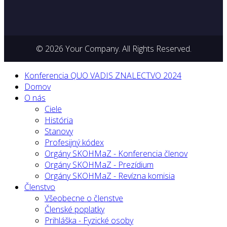
© 2026 Your Company. All Rights Reserved.
Konferencia QUO VADIS ZNALECTVO 2024
Domov
O nás
Ciele
História
Stanovy
Profesijný kódex
Orgány SKOHMaZ - Konferencia členov
Orgány SKOHMaZ - Prezídium
Orgány SKOHMaZ - Revízna komisia
Členstvo
Všeobecne o členstve
Členské poplatky
Prihláška - Fyzické osoby