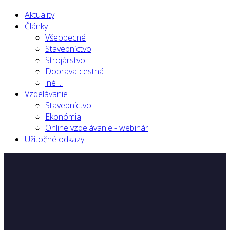
Aktuality
Články
Všeobecné
Stavebníctvo
Strojárstvo
Doprava cestná
iné ...
Vzdelávanie
Stavebníctvo
Ekonómia
Online vzdelávanie - webinár
Užitočné odkazy