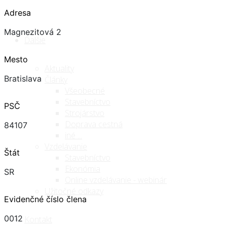
Adresa
Magnezitová 2
Ďalšie
Mesto
Aktuality
Bratislava
Články
Všeobecné
Stavebníctvo
PSČ
Strojárstvo
Doprava cestná
84107
iné ...
Vzdelávanie
Štát
Stavebníctvo
Ekonómia
SR
Online vzdelávanie - webinár
Užitočné odkazy
Evidenčné číslo člena
0012
Kontakt