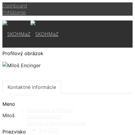
Dashboard
Prihlásenie
Profilový obrázok
Domov
Kontaktné informácie
Členstvo
Meno
Všeobecne o členstve
Miloš
Členské poplatky
Zápisné a členský príspevok
Rok 2025
Priezvisko