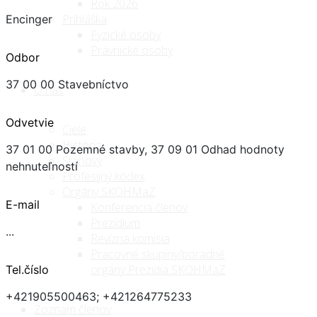
Rok 2026
Prihláška
Encinger
Fyzické osoby
Právnické osoby
Odbor
37 00 00 Stavebníctvo
O nás
Odvetvie
Ciele
História
37 01 00 Pozemné stavby, 37 09 01 Odhad hodnoty
Stanovy
nehnuteľností
Profesijný kódex
Orgány SKOHMaZ
E-mail
Konferencia členov
Prezídium
...
Revízna komisia
Pracovné skupiny/poradné
orgány Prezídia SKOHMaZ
Tel.číslo
+421905500463; +421264775233
Zoznam členov