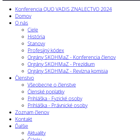
Konferencia QUO VADIS ZNALECTVO 2024
Domov
O nás
Ciele
História
Stanovy
Profesijný kódex
Orgány SKOHMaZ - Konferencia členov
Orgány SKOHMaZ - Prezídium
Orgány SKOHMaZ - Revízna komisia
Členstvo
Všeobecne o členstve
Členské poplatky
Prihláška - Fyzické osoby
Prihláška - Právnické osoby
Zoznam členov
Kontakt
Ďalšie
Aktuality
Články