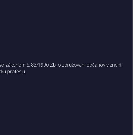
so zákonom č. 83/1990 Zb. o združovaní občanov v znení
ckú profesiu.