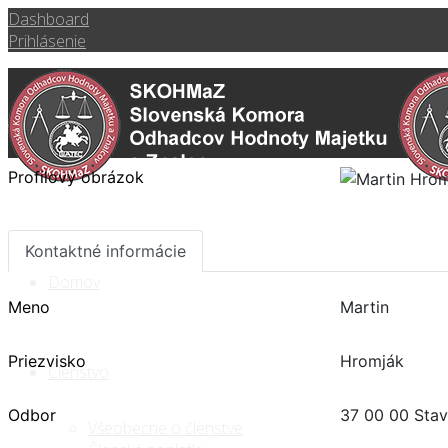
Dashboard
Prihlásenie
Profilový obrázok
Kontaktné informácie
Domov
Meno
Martin
Priezvisko
Hromják
Členstvo
Odbor
37 00 00 Stav
Všeobecne o členstve