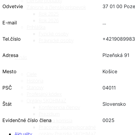
Členské poplatky
Odvetvie
37 01 00 Poze
Zápisné a členský príspevok
Rok 2025
Rok 2026
E-mail
...
Prihláška
Fyzické osoby
Tel.číslo
+4219089983
Právnické osoby
Adresa
Plzeňská 91
O nás
Mesto
Košice
Ciele
História
Stanovy
PSČ
04011
Profesijný kódex
Orgány SKOHMaZ
Štát
Slovensko
Konferencia členov
Prezídium
Evidenčné číslo člena
0025
Revízna komisia
Pracovné skupiny/poradné
orgány Prezídia SKOHMaZ
Aktuality