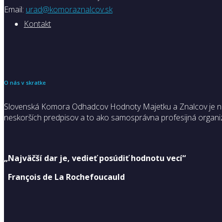
Email:
urad@komoraznalcov.sk
Kontakt
O nás v skratke
Slovenská Komora Odhadcov Hodnoty Majetku a Znalcov je nezá
neskorších predpisov a to ako samosprávna profesijná organiz
„Najväčší dar je, vedieť posúdiť hodnotu vecí“
François de La Rochefoucauld