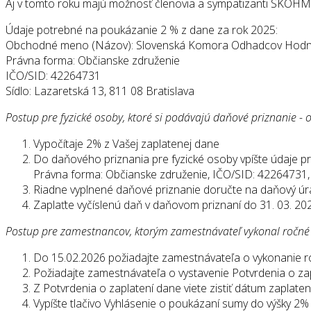
Aj v tomto roku majú možnosť členovia a sympatizanti SKOHM
Údaje potrebné na poukázanie 2 % z dane za rok 2025:
Obchodné meno (Názov): Slovenská Komora Odhadcov Hodno
Právna forma: Občianske združenie
IČO/SID: 42264731
Sídlo: Lazaretská 13, 811 08 Bratislava
Postup pre fyzické osoby, ktoré si podávajú daňové priznanie - 
Vypočítaje 2% z Vašej zaplatenej dane
Do daňového priznania pre fyzické osoby vpíšte údaje 
Právna forma: Občianske združenie, IČO/SID: 42264731, S
Riadne vyplnené daňové priznanie doručte na daňový úr
Zaplaťte vyčíslenú daň v daňovom priznaní do 31. 03. 20
Postup pre zamestnancov, ktorým zamestnávateľ vykonal ročné
Do 15.02.2026 požiadajte zamestnávateľa o vykonanie 
Požiadajte zamestnávateľa o vystavenie Potvrdenia o za
Z Potvrdenia o zaplatení dane viete zistiť dátum zaplate
Vypíšte tlačivo Vyhlásenie o poukázaní sumy do výšky 2%