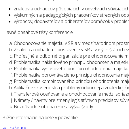
znalcov a odhadcov pôsobiacich v odvetviach súvisiaci
výskumných a pedagogických pracovníkov stredných odbo
výrobcov, dodávateľov a odberateľov pomôcok v proble
Hlavné obsahové tézy konferencie
Ohodnocovanie majetku v SR a v medzinárodnom prostr
Znalec ca odhadca – postavenie v SR a v iných štátoch s
Profesijné a odborné organizácie pre ohodnocovanie maj
Problematika nákladového princípu ohodnotenia majetku 
Problematika výnosového princípu ohodnotenia majetku v
Problematika porovnávacieho princípu ohodnotenia majet
Problematika kombinovaného princípu ohodnotenia majet
Aplikačné skúsenosti a problémy odbornej a znaleckej či
Transferové oceňovanie a ohodnocovanie medzi spriazne
Námety / návrhy pre zmeny legislatívnych predpisov súv
Bezdôvodné obohatenie a výška škody
Bližšie informácie nájdete v pozvánke.
POZVÁNKA