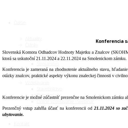
Ďalšie
Aktuality
Konferencia s
Články
Všeobecné
Slovenská Komora Odhadcov Hodnoty Majetku a Znalcov (SKOHMaZ) org
Stavebníctvo
ktorá sa uskutoční 21.11.2024 a 22.11.2024 na Smolenickom zámku.
Strojárstvo
Konferencia je zameraná na zhodnotenie aktuálneho stavu, hľadanie
Doprava cestná
otázky znalcov, praktické aspekty výkonu znaleckej činnosti v civil
iné ...
Vzdelávanie
Stavebníctvo
Ekonómia
Konferencie je možné zúčastníť prezenčne na Smolenickom zámku al
Online vzdelávanie - webinár
Užitočné odkazy
Prezenčný vstup zahŕňa účasť na konferencii od
21.11.2024 so za
ubytovanie.
Kontakt