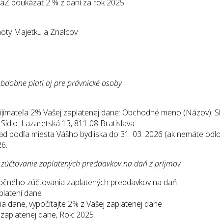
aZ poukázať 2 % z daní za rok 2025.
ty Majetku a Znalcov
obdobne platí aj pre právnické osoby
prijímateľa 2% Vašej zaplatenej dane: Obchodné meno (Názov)
ídlo: Lazaretská 13, 811 08 Bratislava
ad podľa miesta Vášho bydliska do 31. 03. 2026 (ak nemáte odl
26.
 zúčtovanie zaplatených preddavkov na daň z príjmov
ročného zúčtovania zaplatených preddavkov na daň
platení dane
nia dane, vypočítajte 2% z Vašej zaplatenej dane
 zaplatenej dane, Rok: 2025