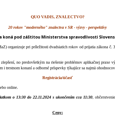
QUO VADIS, ZNALECTVO?
20 rokov "moderného" znalectva v SR - výzvy - perspektívy
a koná pod záštitou Ministerstva spravodlivosti Slovens
anizuje pri príležitosti dvadsiatich rokov od prijatia zákona č. 38
 zlepšení, no predovšetkým na riešenie problémov aplikačnej praxe vý
nom i trestnom konaní a odborné príspevky týkajúce sa najmä ohodnoco
Registrácia/účasť
ebo online.
čiatkom o 13:30 do 22.11.2024 s ukončením cca 11:30
, občerstven
Ceny: