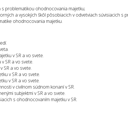
ch s problematikou ohodnocovania majetku;
rných a vysokých škôl pôsobiacich v odvetviach súvisiacich s
matike ohodnocovania majetku.
edí.
veta.
etku v SR a vo svete.
v SR a vo svete.
 SR a vo svete.
ku v SR a vo svete.
ku v SR a vo svete.
nnosti v civilnom súdnom konaní v SR.
nými subjektmi v SR a vo svete.
isiacich s ohodnocovaním majetku v SR.