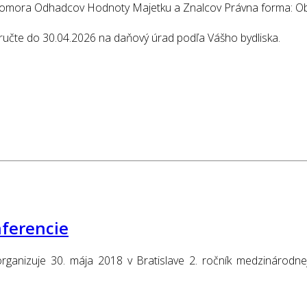
Komora Odhadcov Hodnoty Majetku a Znalcov Právna forma: Obč
doručte do 30.04.2026 na daňový úrad podľa Vášho bydliska.
nferencie
nizuje 30. mája 2018 v Bratislave 2. ročník medzinárodnej o