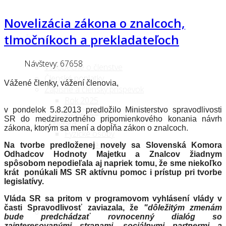
Novelizácia zákona o znalcoch,
tlmočníkoch a prekladateľoch
Členstvo
Návštevy: 67658
Všeobecne o členstve
Členské poplatky
Vážené členky, vážení členovia,
Zápisné a členský príspevok
Rok 2025
v pondelok 5.8.2013 predložilo Ministerstvo spravodlivosti
Rok 2026
SR do medzirezortného pripomienkového konania návrh
Prihláška
zákona, ktorým sa mení a dopĺňa zákon o znalcoch.
Fyzické osoby
Právnické osoby
Na tvorbe predloženej novely sa Slovenská Komora
Odhadcov Hodnoty Majetku a Znalcov žiadnym
spôsobom nepodieľala aj napriek tomu, že sme niekoľko
O nás
krát ponúkali MS SR aktívnu pomoc i prístup pri tvorbe
legislatívy.
Vláda SR sa pritom v programovom vyhlásení vlády v
Ciele
časti Spravodlivosť zaviazala, že
"dôležitým zmenám
História
bude predchádzať rovnocenný dialóg so
Stanovy
zainteresovanými stranami, sociálnymi partnermi a