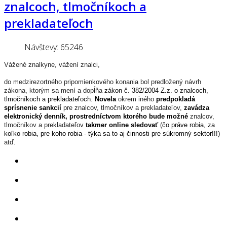
znalcoch, tlmočníkoch a
prekladateľoch
Návštevy: 65246
Vážené znalkyne, vážení znalci,
do medzirezortného pripomienkového konania bol predložený návrh
zákona, ktorým sa mení a dopĺňa
zákon č. 382/2004 Z.z. o znalcoch,
tlmočníkoch a prekladateľoch
.
Novela
okrem iného
predpokladá
sprísnenie sankcií
pre znalcov, tlmočníkov a prekladateľov,
zavádza
elektronický denník, prostredníctvom ktorého bude možné
znalcov,
tlmočníkov a prekladateľov
takmer online sledovať
(
čo práve robia, za
koľko robia, pre koho robia - týka sa to aj činnosti pre súkromný sektor!!!
)
atď.