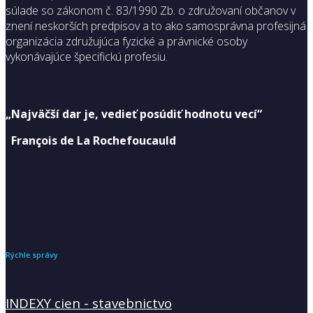
súlade so zákonom č. 83/1990 Zb. o združovaní občanov v
znení neskorších predpisov a to ako samosprávna profesijná
organizácia združujúca fyzické a právnické osoby
vykonávajúce špecifickú profesiu.
„Najväčší dar je, vedieť posúdiť hodnotu vecí“
François de La Rochefoucauld
Rýchle správy
INDEXY cien - stavebnictvo