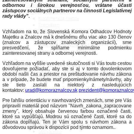
Profesijný kódex
odbornou i širokou verejnosťou, vrátane účasti
zástupcov sociálnych partnerov na činnosti Legislatívnej
Orgány SKOHMaZ
rady vlády"
.
Konferencia členov
Prezídium
Revízna komisia
Vzhľadom na to, že Slovenská Komora Odhadcov Hodnoty
Majetku a Znalcov má k dnešnému dňu viac ako 130 členov
Pracovné skupiny/poradné
(znalcov a zástupcov znaleckých organizácií), sme
orgány Prezídia SKOHMaZ
presvedčení, že spĺňame minimálne podmienku
zainteresovanej strany a odbornej verejnosti.
Zoznam členov
Vzhľadom na vyššie uvedené skutočnosti si Vás touto cestou
dovoľujeme požiadať, aby ste si aj v tomto dovolenkovom
období našli čas a priestor na preštudovanie návrhu zákona
a v prípade, že budete mať pripomienky/námety/návrhy, aby
ste tieto zaslali na niektorý z nasledujúcich
Ďalšie
kontaktov:
urad@komoraznalcov.sk
prezident@komoraznalcov
Pre ľahšiu orientáciu v navrhovaných zmenách, sme pre Vás
Aktuality
pripravili materiál pod názvom "Navrh_zakona_zapracovane
Články
zmeny", ktorý obsahuje červenou farbou označené časti,
ktoré sa vypúšťajú. Modrou sú označené časti, ktoré sa do
Všeobecné
zákona dopĺňajú. Ten je Vám spolu s návrhom zákona a
Stavebníctvo
dôvodovou správou k dispozícii pod týmto oznamom..
Strojárstvo