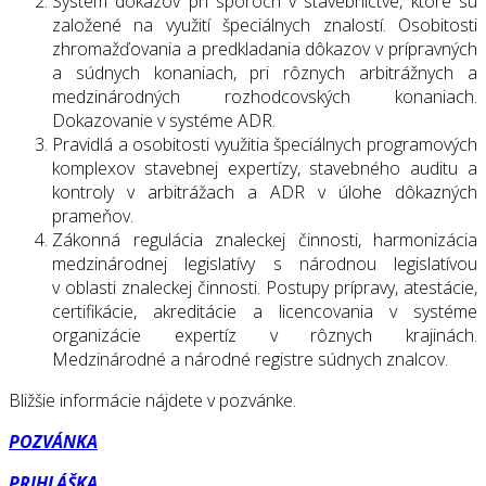
Systém dôkazov pri sporoch v stavebníctve, ktoré sú
založené na využití špeciálnych znalostí. Osobitosti
zhromažďovania a predkladania dôkazov v prípravných
a súdnych konaniach, pri rôznych arbitrážnych a
medzinárodných rozhodcovských konaniach.
Dokazovanie v systéme ADR.
Pravidlá a osobitosti využitia špeciálnych programových
komplexov stavebnej expertízy, stavebného auditu a
kontroly v arbitrážach a ADR v úlohe dôkazných
prameňov.
Zákonná regulácia znaleckej činnosti, harmonizácia
medzinárodnej legislatívy s národnou legislatívou
v oblasti znaleckej činnosti. Postupy prípravy, atestácie,
certifikácie, akreditácie a licencovania v systéme
organizácie expertíz v rôznych krajinách.
Medzinárodné a národné registre súdnych znalcov.
Bližšie informácie nájdete v pozvánke.
POZVÁNKA
PRIHLÁŠKA