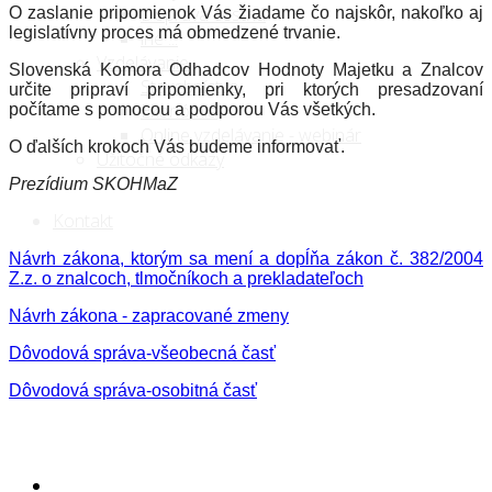
Doprava cestná
O zaslanie pripomienok Vás žiadame čo najskôr, nakoľko aj
legislatívny proces má obmedzené trvanie.
iné ...
Vzdelávanie
Slovenská Komora Odhadcov Hodnoty Majetku a Znalcov
Stavebníctvo
určite pripraví pripomienky, pri ktorých presadzovaní
Ekonómia
počítame s pomocou a podporou Vás všetkých.
Online vzdelávanie - webinár
O ďalších krokoch Vás budeme informovať.
Užitočné odkazy
Prezídium SKOHMaZ
Kontakt
Návrh zákona, ktorým sa mení a dopĺňa zákon č. 382/2004
Z.z. o znalcoch, tlmočníkoch a prekladateľoch
Návrh zákona - zapracované zmeny
Dôvodová správa-všeobecná časť
Dôvodová správa-osobitná časť