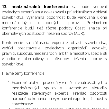
13. medzinárodná konferencia
sa bude venovať
znaleckým expertízam a dokazovaniu pri arbitrážach v oblasti
stavebníctva. Významná pozornosť bude venovaná úlohe
medzinárodných obchodných sporov. Predmetom
konferencie budú tiež rôzne podoby účasti znalca pri
alternatívnych postupoch riešenia sporov (ADR).
Konferencie sa zúčastnia experti z oblasti stavebníctva,
vedúci predstavitelia znaleckých organizácií, advokáti,
právnici, sudcovia, medzinárodní arbitri a mediátori, špecialisti
v odbore alternatívnych spôsobov riešenia sporov v
stavebníctve.
Hlavné témy konferencie
Expertné úlohy a procedúry v riešení vnútroštátnych a
medzinárodných sporov v stavebníctve. Metodiky
realizácie stavebných expertíz. Prehľad osobitostí
národného konania pri vykonávaní expertnej činnosti v
stavebníctve.