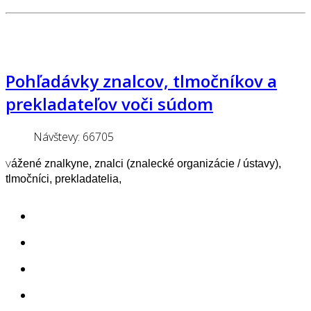
Pohľadávky znalcov, tlmočníkov a
prekladateľov voči súdom
Návštevy: 66705
V
ážené znalkyne, znalci (znalecké organizácie / ústavy),
tlmočníci, prekladatelia,