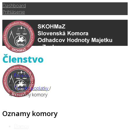
Dashboard
Prihlásenie
Členstvo
Domov
/
Členstvo
/
Členské poplatky
/
Oznamy komory
Oznamy komory
Domov