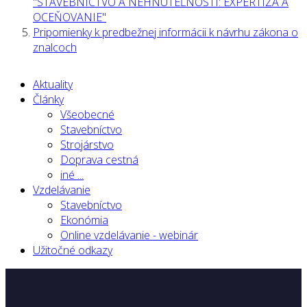
"STAVEBNÍCTVO A NEHNUTEĽNOSTI: EXPERTÍZA A
OCEŇOVANIE"
Pripomienky k predbežnej informácii k návrhu zákona o
znalcoch
Aktuality
Články
Všeobecné
Stavebníctvo
Strojárstvo
Doprava cestná
iné ...
Vzdelávanie
Stavebníctvo
Ekonómia
Online vzdelávanie - webinár
Užitočné odkazy