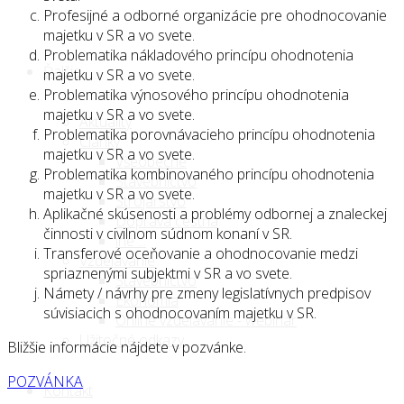
Profesijné a odborné organizácie pre ohodnocovanie
majetku v SR a vo svete.
Problematika nákladového princípu ohodnotenia
Ďalšie
majetku v SR a vo svete.
Problematika výnosového princípu ohodnotenia
majetku v SR a vo svete.
Aktuality
Problematika porovnávacieho princípu ohodnotenia
Články
majetku v SR a vo svete.
Všeobecné
Problematika kombinovaného princípu ohodnotenia
Stavebníctvo
majetku v SR a vo svete.
Strojárstvo
Aplikačné skúsenosti a problémy odbornej a znaleckej
Doprava cestná
činnosti v civilnom súdnom konaní v SR.
iné ...
Transferové oceňovanie a ohodnocovanie medzi
Vzdelávanie
spriaznenými subjektmi v SR a vo svete.
Stavebníctvo
Námety / návrhy pre zmeny legislatívnych predpisov
Ekonómia
súvisiacich s ohodnocovaním majetku v SR.
Online vzdelávanie - webinár
Užitočné odkazy
Bližšie informácie nájdete v pozvánke.
POZVÁNKA
Kontakt