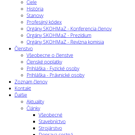
Ciele
História
Stanovy
Profesijný kódex
Orgány SKOHMaZ - Konferencia členov
Orgány SKOHMaZ - Prezídium
Orgány SKOHMaZ - Revízna komisia
Členstvo
Všeobecne o členstve
Členské poplatky
Prihláška - Fyzické osoby
Prihláška - Právnické osoby
Zoznam členov
Kontakt
Ďalšie
Aktuality
Články
Všeobecné
Stavebníctvo
Strojárstvo
Doprava cestná