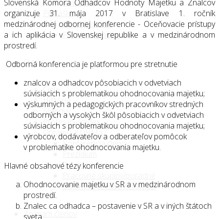
Slovenská Komora Odhadcov Hodnoty Majetku a Znalcov
Rok 2026
organizuje 31. mája 2017 v Bratislave 1. ročník
Prihláška
medzinárodnej odbornej konferencie - Oceňovacie prístupy
Fyzické osoby
a ich aplikácia v Slovenskej republike a v medzinárodnom
Právnické osoby
prostredí.
O nás
Odborná konferencia je platformou pre stretnutie
znalcov a odhadcov pôsobiacich v odvetviach
Ciele
súvisiacich s problematikou ohodnocovania majetku;
História
výskumných a pedagogických pracovníkov stredných
Stanovy
odborných a vysokých škôl pôsobiacich v odvetviach
Profesijný kódex
súvisiacich s problematikou ohodnocovania majetku;
Orgány SKOHMaZ
výrobcov, dodávateľov a odberateľov pomôcok
Konferencia členov
v problematike ohodnocovania majetku.
Prezídium
Revízna komisia
Hlavné obsahové tézy konferencie
Pracovné skupiny/poradné
Ohodnocovanie majetku v SR a v medzinárodnom
orgány Prezídia SKOHMaZ
prostredí.
Znalec ca odhadca – postavenie v SR a v iných štátoch
Zoznam členov
sveta.