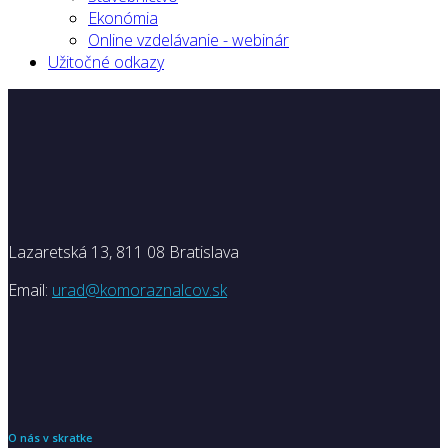
Ekonómia
Online vzdelávanie - webinár
Užitočné odkazy
Lazaretská 13, 811 08 Bratislava
Email:
urad@komoraznalcov.sk
O nás v skratke