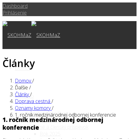
Dashboard
Prihlásenie
Články
Domov
Domov
/
Ďalšie
/
Články
/
Členstvo
Doprava cestná
/
Oznamy komory
/
Všeobecne o členstve
1. ročník medzinárodnej odbornej konferencie
1. ročník medzinárodnej odbornej
Členské poplatky
Zápisné a členský príspevok
konferencie
Rok 2025