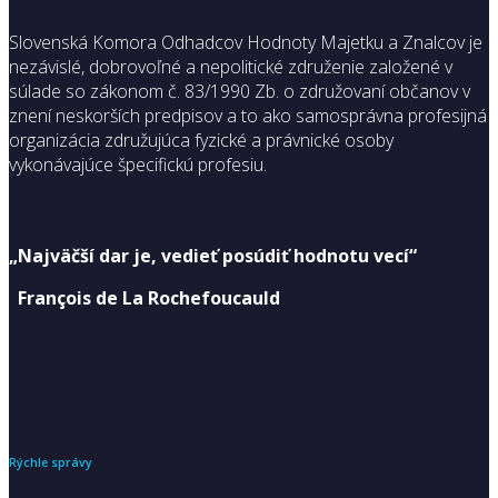
Slovenská Komora Odhadcov Hodnoty Majetku a Znalcov je
nezávislé, dobrovoľné a nepolitické združenie založené v
súlade so zákonom č. 83/1990 Zb. o združovaní občanov v
znení neskorších predpisov a to ako samosprávna profesijná
organizácia združujúca fyzické a právnické osoby
vykonávajúce špecifickú profesiu.
„Najväčší dar je, vedieť posúdiť hodnotu vecí“
François de La Rochefoucauld
Rýchle správy