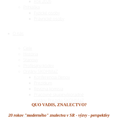
Rok 2026
Prihláška
Fyzické osoby
Právnické osoby
O nás
Ciele
História
Stanovy
Profesijný kódex
Orgány SKOHMaZ
Konferencia členov
Prezídium
Revízna komisia
Pracovné skupiny/poradné
orgány Prezídia SKOHMaZ
QUO VADIS, ZNALECTVO?
Zoznam členov
20 rokov "moderného" znalectva v SR - výzvy - perspektívy