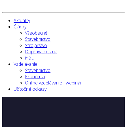
Aktuality
Články
Všeobecné
Stavebníctvo
Strojárstvo
Doprava cestná
iné ...
Vzdelávanie
Stavebníctvo
Ekonómia
Online vzdelávanie - webinár
Užitočné odkazy