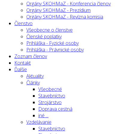
Orgány SKOHMaZ - Konferencia členov
Orgány SKOHMaZ - Prezídium
Orgány SKOHMaZ - Revízna komisia
Členstvo
Všeobecne o členstve
Členské poplatky
Prihláška - Fyzické osoby
Prihláška - Právnické osoby
Zoznam členov
Kontakt
Ďalšie
Aktuality
Články
Všeobecné
Stavebníctvo
Strojárstvo
Doprava cestná
iné ...
Vzdelávanie
Stavebníctvo