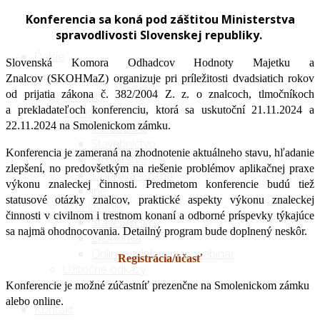
Konferencia sa koná pod záštitou Ministerstva
spravodlivosti Slovenskej republiky.
Ďalšie
Slovenská Komora Odhadcov Hodnoty Majetku a
Znalcov (SKOHMaZ) organizuje pri príležitosti dvadsiatich rokov
od prijatia zákona č. 382/2004 Z. z. o znalcoch, tlmočníkoch
Aktuality
a prekladateľoch konferenciu, ktorá sa uskutoční 21.11.2024 a
Články
22.11.2024 na Smolenickom zámku.
Všeobecné
Stavebníctvo
Konferencia je zameraná na zhodnotenie aktuálneho stavu, hľadanie
Strojárstvo
zlepšení, no predovšetkým na riešenie problémov aplikačnej praxe
Doprava cestná
výkonu znaleckej činnosti. Predmetom konferencie budú tiež
iné ...
statusové otázky znalcov, praktické aspekty výkonu znaleckej
Vzdelávanie
činnosti v civilnom i trestnom konaní a odborné príspevky týkajúce
Stavebníctvo
sa najmä ohodnocovania. Detailný program bude doplnený neskôr.
Ekonómia
Online vzdelávanie - webinár
Registrácia/účasť
Užitočné odkazy
Konferencie je možné zúčastníť prezenčne na Smolenickom zámku
alebo online.
Kontakt