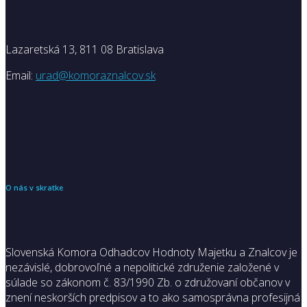
Lazaretská 13, 811 08 Bratislava
Email:
urad@komoraznalcov.sk
O nás v skratke
Slovenská Komora Odhadcov Hodnoty Majetku a Znalcov je
nezávislé, dobrovoľné a nepolitické združenie založené v
súlade so zákonom č. 83/1990 Zb. o združovaní občanov v
znení neskorších predpisov a to ako samosprávna profesijná