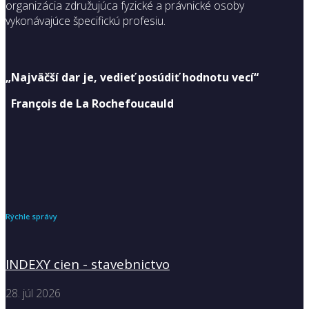
organizácia združujúca fyzické a právnické osoby
vykonávajúce špecifickú profesiu.
„Najväčší dar je, vedieť posúdiť hodnotu vecí“
François de La Rochefoucauld
Rýchle správy
INDEXY cien - stavebnictvo
28. júl 2026