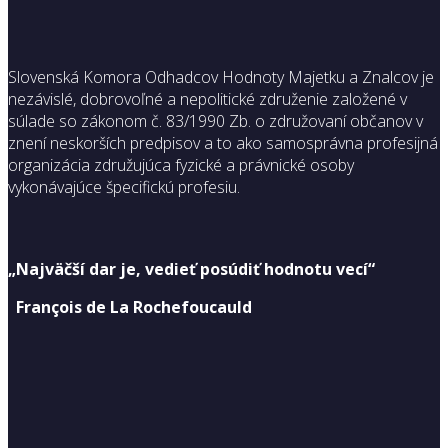
Slovenská Komora Odhadcov Hodnoty Majetku a Znalcov je
nezávislé, dobrovoľné a nepolitické združenie založené v
súlade so zákonom č. 83/1990 Zb. o združovaní občanov v
znení neskorších predpisov a to ako samosprávna profesijná
organizácia združujúca fyzické a právnické osoby
vykonávajúce špecifickú profesiu.
„Najväčší dar je, vedieť posúdiť hodnotu vecí“
François de La Rochefoucauld