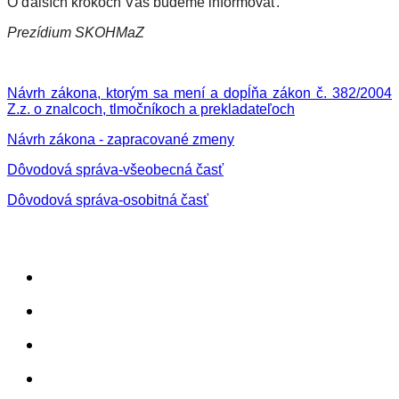
O ďalších krokoch Vás budeme informovať.
Prezídium SKOHMaZ
Návrh zákona, ktorým sa mení a dopĺňa zákon č. 382/2004
Z.z. o znalcoch, tlmočníkoch a prekladateľoch
Návrh zákona - zapracované zmeny
Dôvodová správa-všeobecná časť
Dôvodová správa-osobitná časť