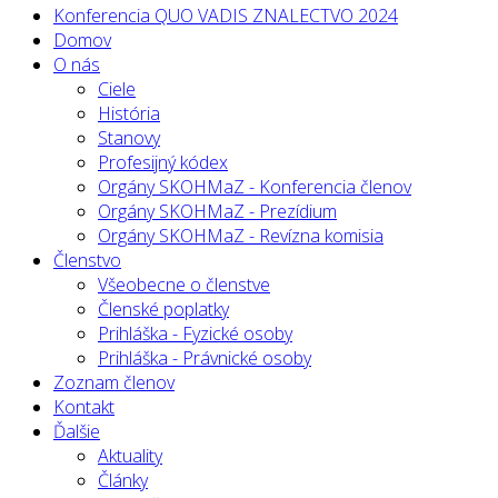
Konferencia QUO VADIS ZNALECTVO 2024
Domov
O nás
Ciele
História
Stanovy
Profesijný kódex
Orgány SKOHMaZ - Konferencia členov
Orgány SKOHMaZ - Prezídium
Orgány SKOHMaZ - Revízna komisia
Členstvo
Všeobecne o členstve
Členské poplatky
Prihláška - Fyzické osoby
Prihláška - Právnické osoby
Zoznam členov
Kontakt
Ďalšie
Aktuality
Články