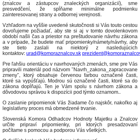
(znalcov a zástupcov znaleckých organizácií), sme
presvedčení, že spĺňame minimálne podmienku
zainteresovanej strany a odbornej verejnosti.
Vzhľadom na vyššie uvedené skutočnosti si Vás touto cestou
dovoľujeme požiadať, aby ste si aj v tomto dovolenkovom
období našli čas a priestor na preštudovanie návrhu zákona
a v prípade, že budete mať pripomienky/námety/návrhy, aby
ste tieto zaslali na niektorý z nasledujúcich
kontaktov:
urad@komoraznalcov.sk
prezident@komoraznalcov
Pre ľahšiu orientáciu v navrhovaných zmenách, sme pre Vás
pripravili materiál pod názvom "Navrh_zakona_zapracovane
zmeny", ktorý obsahuje červenou farbou označené časti,
ktoré sa vypúšťajú. Modrou sú označené časti, ktoré sa do
zákona dopĺňajú. Ten je Vám spolu s návrhom zákona a
dôvodovou správou k dispozícii pod týmto oznamom..
O zaslanie pripomienok Vás žiadame čo najskôr, nakoľko aj
legislatívny proces má obmedzené trvanie.
Slovenská Komora Odhadcov Hodnoty Majetku a Znalcov
určite pripraví pripomienky, pri ktorých presadzovaní
počítame s pomocou a podporou Vás všetkých.