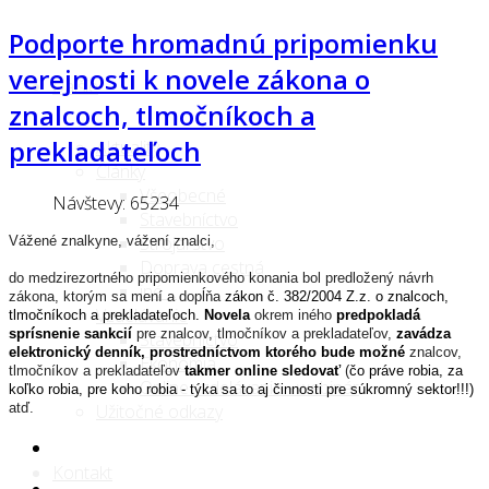
Podporte hromadnú pripomienku
verejnosti k novele zákona o
Ďalšie
znalcoch, tlmočníkoch a
prekladateľoch
Aktuality
Články
Všeobecné
Návštevy: 65234
Stavebníctvo
Strojárstvo
Vážené znalkyne, vážení znalci,
Doprava cestná
do medzirezortného pripomienkového konania bol predložený návrh
iné ...
zákona, ktorým sa mení a dopĺňa
zákon č. 382/2004 Z.z. o znalcoch,
Vzdelávanie
tlmočníkoch a prekladateľoch
.
Novela
okrem iného
predpokladá
sprísnenie sankcií
pre znalcov, tlmočníkov a prekladateľov,
zavádza
Stavebníctvo
elektronický denník, prostredníctvom ktorého bude možné
znalcov,
Ekonómia
tlmočníkov a prekladateľov
takmer online sledovať
(
čo práve robia, za
Online vzdelávanie - webinár
koľko robia, pre koho robia - týka sa to aj činnosti pre súkromný sektor!!!
)
atď.
Užitočné odkazy
Kontakt