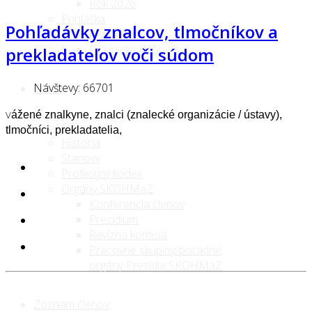
Rok 2026
Prihláška
Pohľadávky znalcov, tlmočníkov a
Fyzické osoby
Právnické osoby
prekladateľov voči súdom
Návštevy: 66701
O nás
V
ážené znalkyne, znalci (znalecké organizácie / ústavy),
Ciele
tlmočníci, prekladatelia,
História
Stanovy
Profesijný kódex
Orgány SKOHMaZ
Konferencia členov
Prezídium
Revízna komisia
Pracovné skupiny/poradné
orgány Prezídia SKOHMaZ
Zoznam členov