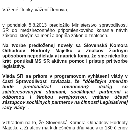
Vážené členky, vážení členovia,
v pondelok 5.8.2013 predložilo Ministerstvo spravodlivosti
SR do medzirezortného pripomienkového konania návrh
zákona, ktorým sa mení a dopĺňa zákon o znalcoch.
Na tvorbe predloženej novely sa Slovenská Komora
Odhadcov Hodnoty Majetku a Znalcov žiadnym
spôsobom nepodieľala aj napriek tomu, že sme niekoľko
krát ponúkali MS SR aktívnu pomoc i prístup pri tvorbe
legislatívy.
Vláda SR sa pritom v programovom vyhlásení vlády v
časti Spravodlivosť zaviazala, že
"dôležitým zmenám
bude predchádzať rovnocenný dialóg so
zainteresovanými stranami, sociálnymi partnermi a
odbornou i širokou verejnosťou, vrátane účasti
zástupcov sociálnych partnerov na činnosti Legislatívnej
rady vlády"
.
Vzhľadom na to, že Slovenská Komora Odhadcov Hodnoty
Majetku a Znalcov má k dnešnému dňu viac ako 130 členov