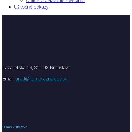
Online vzdelávanie - webinár
Užitočné odkazy
Lazaretská 13, 811 08 Bratislava
Email:
urad@komoraznalcov.sk
O nás v skratke