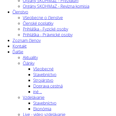
Orgány SKOHMaZ - Prezídium
Orgány SKOHMaZ - Revízna komisia
Členstvo
Všeobecne o členstve
Členské poplatky
Prihláška - Fyzické osoby
Prihláška - Právnické osoby
Zoznam členov
Kontakt
Ďalšie
Aktuality
Články
Všeobecné
Stavebníctvo
Strojárstvo
Doprava cestná
iné ...
Vzdelávanie
Stavebníctvo
Ekonómia
Live - video vzdelávanie