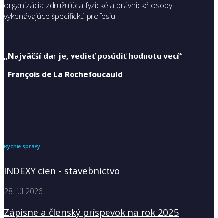
organizácia združujúca fyzické a právnické osoby
vykonávajúce špecifickú profesiu.
„Najväčší dar je, vedieť posúdiť hodnotu vecí“
François de La Rochefoucauld
Rýchle správy
INDEXY cien - stavebnictvo
28. júl 2026
Zápisné a členský príspevok na rok 2025