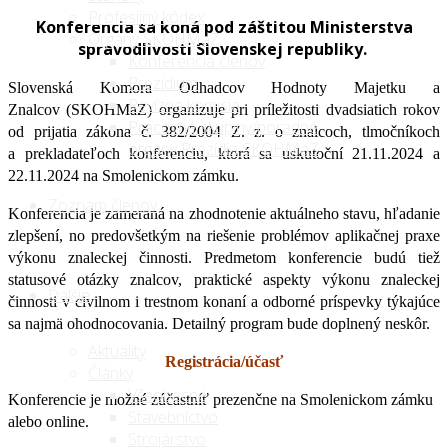
Profesijný kódex
Konferencia sa koná pod záštitou Ministerstva
Orgány SKOHMaZ
spravodlivosti Slovenskej republiky.
Konferencia členov
Prezídium
Slovenská Komora Odhadcov Hodnoty Majetku a
Revízna komisia
Znalcov (SKOHMaZ) organizuje pri príležitosti dvadsiatich rokov
Pracovné skupiny/poradné
od prijatia zákona č. 382/2004 Z. z. o znalcoch, tlmočníkoch
orgány Prezídia SKOHMaZ
a prekladateľoch konferenciu, ktorá sa uskutoční 21.11.2024 a
22.11.2024 na Smolenickom zámku.
Zoznam členov
Konferencia je zameraná na zhodnotenie aktuálneho stavu, hľadanie
zlepšení, no predovšetkým na riešenie problémov aplikačnej praxe
výkonu znaleckej činnosti. Predmetom konferencie budú tiež
statusové otázky znalcov, praktické aspekty výkonu znaleckej
Ďalšie
činnosti v civilnom i trestnom konaní a odborné príspevky týkajúce
sa najmä ohodnocovania. Detailný program bude doplnený neskôr.
Aktuality
Registrácia/účasť
Články
Všeobecné
Konferencie je možné zúčastníť prezenčne na Smolenickom zámku
Stavebníctvo
alebo online.
Strojárstvo