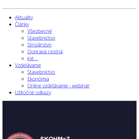
Aktuality
Články
Všeobecné
Stavebníctvo
Strojárstvo
Doprava cestná
iné ...
Vzdelávanie
Stavebníctvo
Ekonómia
Online vzdelávanie - webinár
Užitočné odkazy