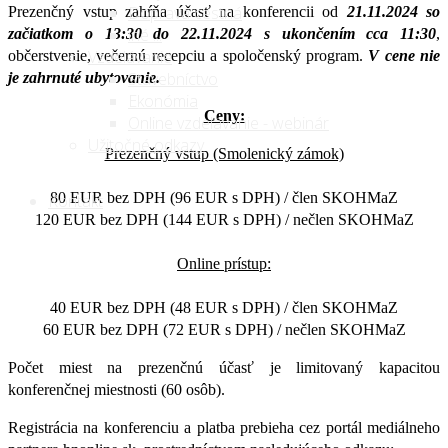
Doprava cestná
Prezenčný vstup zahŕňa účasť na konferencii od
21.11.2024 so
iné ...
začiatkom o 13:30 do 22.11.2024 s ukončením cca 11:30
,
Vzdelávanie
občerstvenie, večernú recepciu a spoločenský program.
V cene nie
Stavebníctvo
je zahrnuté ubytovanie.
Ekonómia
Ceny:
Online vzdelávanie - webinár
Užitočné odkazy
Prezenčný vstup (Smolenický zámok)
80 EUR bez DPH (96 EUR s DPH) / člen SKOHMaZ
Kontakt
120 EUR bez DPH (144 EUR s DPH) / nečlen SKOHMaZ
Online prístup:
40 EUR bez DPH (48 EUR s DPH) / člen SKOHMaZ
60 EUR bez DPH (72 EUR s DPH) / nečlen SKOHMaZ
Počet miest na prezenčnú účasť je limitovaný kapacitou
konferenčnej miestnosti (60 osôb).
Registrácia na konferenciu a platba prebieha cez portál mediálneho