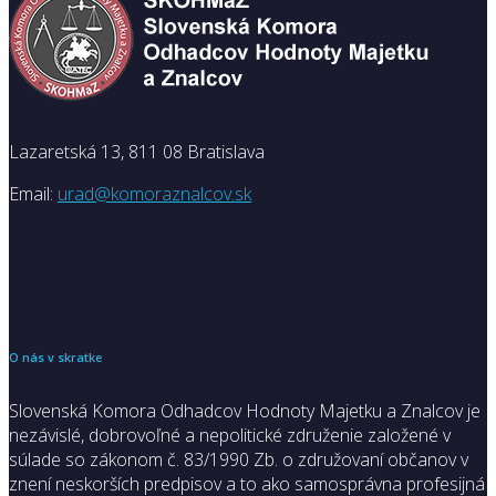
Lazaretská 13, 811 08 Bratislava
Email:
urad@komoraznalcov.sk
O nás v skratke
Slovenská Komora Odhadcov Hodnoty Majetku a Znalcov je
nezávislé, dobrovoľné a nepolitické združenie založené v
súlade so zákonom č. 83/1990 Zb. o združovaní občanov v
znení neskorších predpisov a to ako samosprávna profesijná