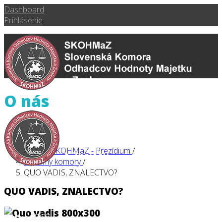
Dashboard
Prihlásenie
O nás
Domov
/
O nás
/
Orgány SKOHMaZ - Prezídium
/
Oznamy komory
/
QUO VADIS, ZNALECTVO?
QUO VADIS, ZNALECTVO?
Domov